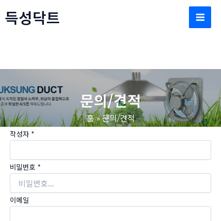
콘
득성닥트
텐
Mai
츠
로
Men
건
너
뛰
문의/견적
기
홈
문의/견적
작성자
*
비밀번호
*
이메일