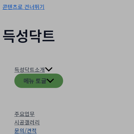
콘텐츠로 건너뛰기
득성닥트
득성닥트소개
메뉴 토글
주요업무
시공갤러리
문의/견적