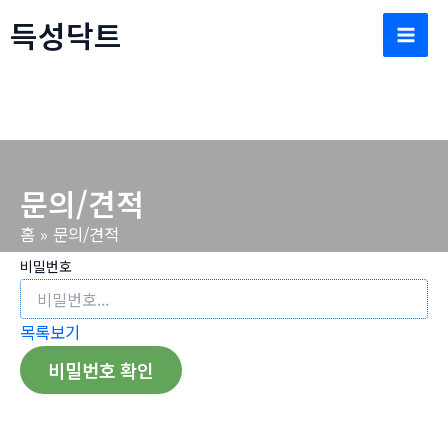
콘
득성닥트
텐
Mai
츠
로
Men
건
너
뛰
문의/견적
기
홈
문의/견적
비밀번호
목록보기
비밀번호 확인