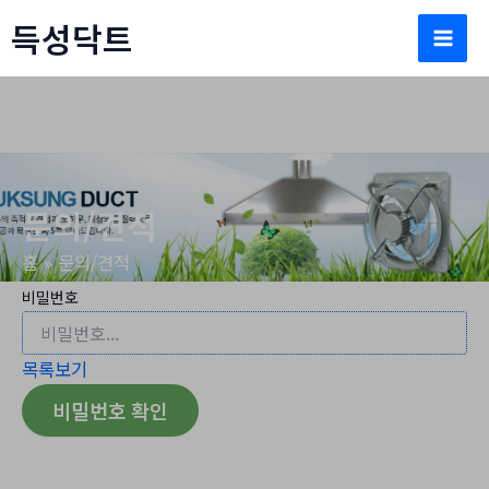
콘
득성닥트
텐
Mai
츠
로
Men
건
너
뛰
문의/견적
기
홈
문의/견적
비밀번호
목록보기
비밀번호 확인