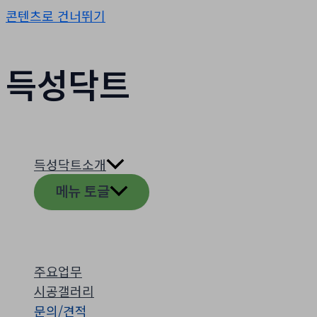
콘텐츠로 건너뛰기
득성닥트
득성닥트소개
메뉴 토글
주요업무
시공갤러리
문의/견적