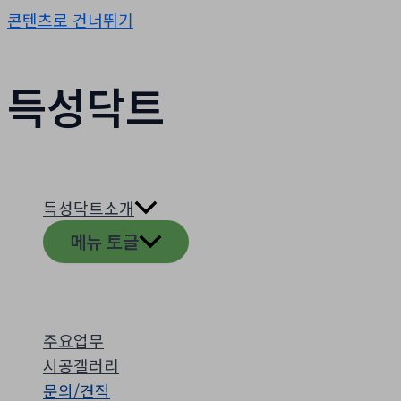
콘텐츠로 건너뛰기
득성닥트
득성닥트소개
메뉴 토글
주요업무
시공갤러리
문의/견적