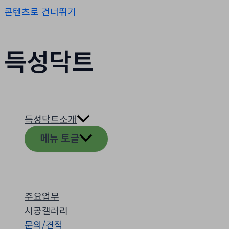
콘텐츠로 건너뛰기
득성닥트
득성닥트소개
메뉴 토글
주요업무
시공갤러리
문의/견적