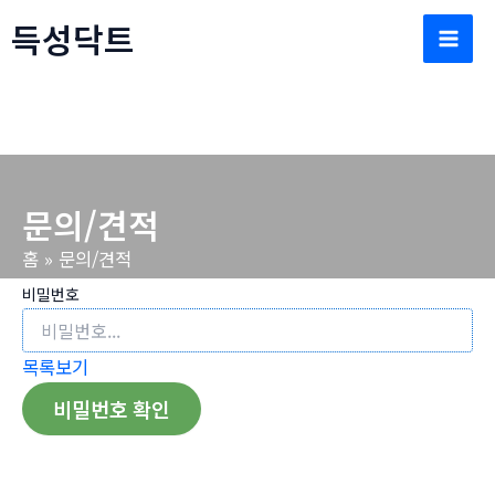
콘
득성닥트
텐
Mai
츠
로
Men
건
너
뛰
문의/견적
기
홈
문의/견적
비밀번호
목록보기
비밀번호 확인