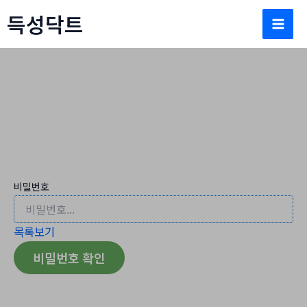
콘
득성닥트
텐
Mai
츠
로
Men
건
너
뛰
문의/견적
기
홈
문의/견적
비밀번호
목록보기
비밀번호 확인