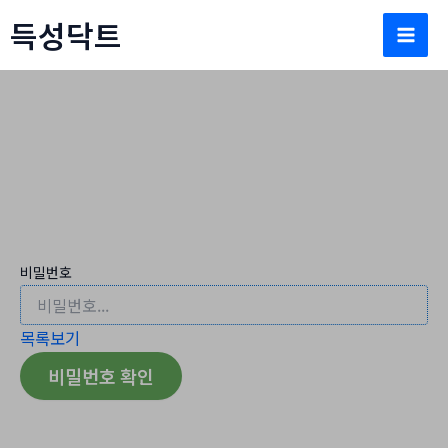
콘
득성닥트
텐
Mai
츠
로
Men
건
너
뛰
문의/견적
기
홈
문의/견적
비밀번호
목록보기
비밀번호 확인