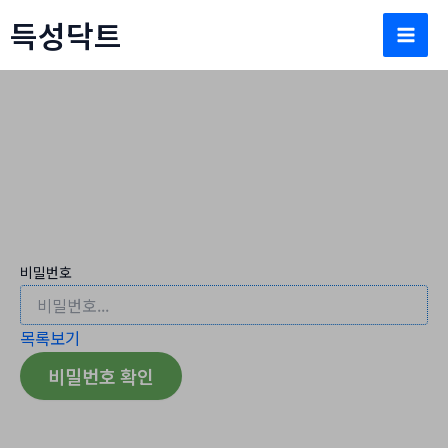
콘
득성닥트
텐
Mai
츠
로
Men
건
너
뛰
문의/견적
기
홈
문의/견적
비밀번호
목록보기
비밀번호 확인