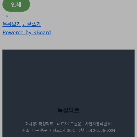
인쇄
-
»
목록보기
답글쓰기
Powered by KBoard
이용약관
개인정보처리방침
득성닥트
회사명: 득성닥트 대표자: 구본운 사업자등록번호:
주소: 대구 중구 서성로1가 36-1 전화: 010-6556-0004