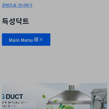
콘텐츠로 건너뛰기
득성닥트
Main Menu
시공갤러리