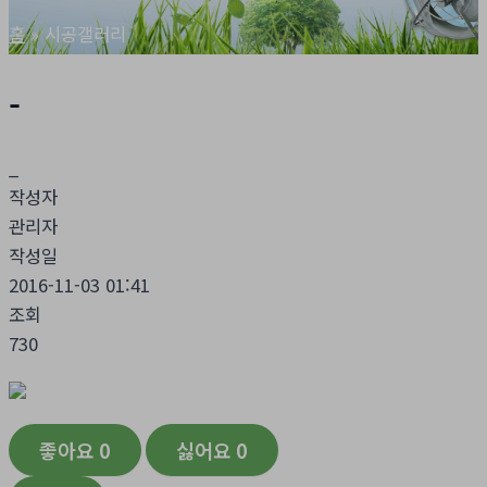
홈
시공갤러리
-
_
작성자
관리자
작성일
2016-11-03 01:41
조회
730
좋아요
0
싫어요
0