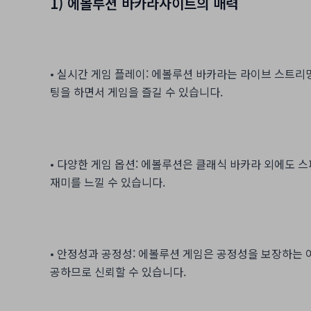
1) 에볼루션 바카라사이트의 매력
• 실시간 게임 플레이: 에볼루션 바카라는 라이브 스트리
팅을 하면서 게임을 즐길 수 있습니다.
• 다양한 게임 옵션: 에볼루션은 클래식 바카라 외에도 스
재미를 느낄 수 있습니다.
• 안정성과 공정성: 에볼루션 게임은 공정성을 보장하는 
공하므로 신뢰할 수 있습니다.