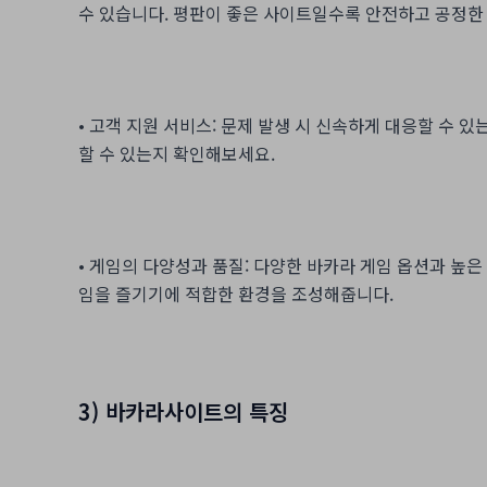
수 있습니다. 평판이 좋은 사이트일수록 안전하고 공정한
• 고객 지원 서비스: 문제 발생 시 신속하게 대응할 수 
할 수 있는지 확인해보세요.
• 게임의 다양성과 품질: 다양한 바카라 게임 옵션과 높
임을 즐기기에 적합한 환경을 조성해줍니다.
3) 바카라사이트의 특징