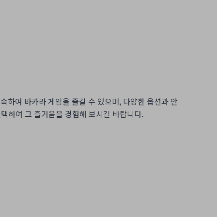
하여 바카라 게임을 즐길 수 있으며, 다양한 옵션과 안
선택하여 그 즐거움을 경험해 보시길 바랍니다.