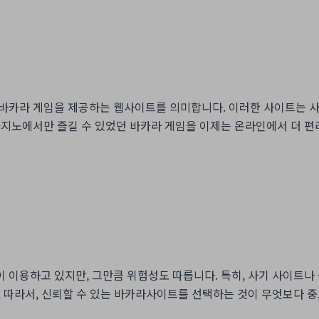
 바카라 게임을 제공하는 웹사이트를 의미합니다. 이러한 사이트는 
지노에서만 즐길 수 있었던 바카라 게임을 이제는 온라인에서 더 편리
 이용하고 있지만, 그만큼 위험성도 따릅니다. 특히, 사기 사이트나
. 따라서, 신뢰할 수 있는 바카라사이트를 선택하는 것이 무엇보다 