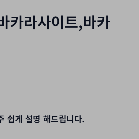
바카라사이트,바카
 쉽게 설명 해드립니다.