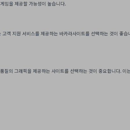
 게임을 제공할 가능성이 높습니다.
있는 고객 지원 서비스를 제공하는 바카라사이트를 선택하는 것이 좋습니
은 품질의 그래픽을 제공하는 사이트를 선택하는 것이 중요합니다. 이는