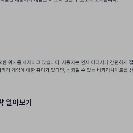
한 위치를 차지하고 있습니다. 사용자는 언제 어디서나 간편하게 접속
바카라 게임에 대한 흥미가 있다면, 신뢰할 수 있는 바카라사이트를 
략 알아보기