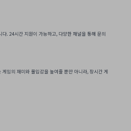
다. 24시간 지원이 가능하고, 다양한 채널을 통해 문의
 게임의 재미와 몰입감을 높여줄 뿐만 아니라, 장시간 게