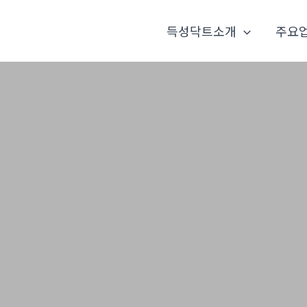
득성닥트소개
주요