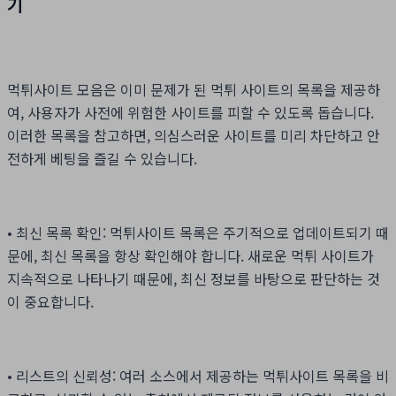
기
먹튀사이트 모음은 이미 문제가 된 먹튀 사이트의 목록을 제공하
여, 사용자가 사전에 위험한 사이트를 피할 수 있도록 돕습니다.
이러한 목록을 참고하면, 의심스러운 사이트를 미리 차단하고 안
전하게 베팅을 즐길 수 있습니다.
• 최신 목록 확인: 먹튀사이트 목록은 주기적으로 업데이트되기 때
문에, 최신 목록을 항상 확인해야 합니다. 새로운 먹튀 사이트가
지속적으로 나타나기 때문에, 최신 정보를 바탕으로 판단하는 것
이 중요합니다.
• 리스트의 신뢰성: 여러 소스에서 제공하는 먹튀사이트 목록을 비