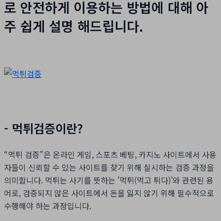
로 안전하게 이용하는 방법에 대해 아
주 쉽게 설명 해드립니다.
- 먹튀검증이란?
“먹튀 검증”은 온라인 게임, 스포츠 베팅, 카지노 사이트에서 사용
자들이 신뢰할 수 있는 사이트를 찾기 위해 실시하는 검증 과정을
의미합니다. 먹튀는 사기를 뜻하는 ’먹튀(먹고 튀다)’와 관련된 용
어로, 검증되지 않은 사이트에서 돈을 잃지 않기 위해 필수적으로
수행해야 하는 과정입니다.