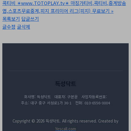
콕티비 ✴️www.TOTOPLAY.tv✴️ 마징가티비,콕티비,중계방송
앱,스포츠무료중계,피지 프리미어 리그(피지) 무료보기
»
목록보기
답글쓰기
글수정
글삭제
이용약관
개인정보처리방침
득성닥트
회사명: 득성닥트 대표자: 구본운 사업자등록번호:
주소: 대구 중구 서성로1가 36-1 전화: 010-6556-0004
Copyright © 2026 득성닥트. All rights reserved. Created by
Yescall.com