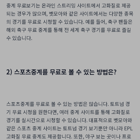
중계 무료보기는 온라인 스트리밍 사이트에서 고화질로 제공
되는 경우가 많으며, 벳모아와 같은 사이트에서는 다양한 종목
의 경기를 무료로 시청할 수 있습니다. 예를 들어, 축구 팬들은
해외 축구 무료 중계를 통해 전 세계 축구 경기를 무료로 즐길
수 있습니다.
2) 스포츠중계를 무료로 볼 수 있는 방법은?
스포츠중계를 무료로 볼 수 있는 방법은 많습니다. 토트넘 경
기 무료 시청을 원한다면, 여러 중계 사이트를 통해 고화질로
경기를 실시간으로 시청할 수 있습니다. 대표적으로 벳모아와
같은 스포츠 중계 사이트는 토트넘 경기 보기뿐만 아니라 EPL
고화질 무료 중계도 제공합니다. 또한, 야구 보는 곳이나 프로