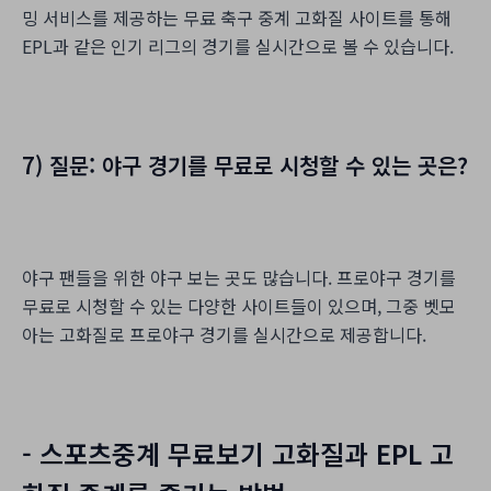
밍 서비스를 제공하는 무료 축구 중계 고화질 사이트를 통해
EPL과 같은 인기 리그의 경기를 실시간으로 볼 수 있습니다.
7) 질문: 야구 경기를 무료로 시청할 수 있는 곳은?
야구 팬들을 위한 야구 보는 곳도 많습니다. 프로야구 경기를
무료로 시청할 수 있는 다양한 사이트들이 있으며, 그중 벳모
아는 고화질로 프로야구 경기를 실시간으로 제공합니다.
- 스포츠중계 무료보기 고화질과 EPL 고