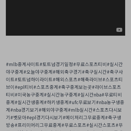
#mlb중계사이트#토트넘경기일정#무료스포츠티비#실시간
야구중계#오늘야구중계#해외축구경기#축구실시간#축구사
이트#토트넘하이라이트#해외스포츠#해축라이브#스포츠티
브이#epl티비#스포츠중계#축구중계보는곳#라이브스포츠
티비#미국농구중계#실시간농구중계#실시간nba#무료티비
중계#실시간생중계#하키생중계#ufc무료보기#nba농구생중
계#nba경기보기#해외야구중계#mlb실시간#스포츠다시보
기#벳모아#epl경기다시보기#메이저리그무료중계#축구생
방송#프리미어리그무료중계#무료스포츠#실시간스포츠#무