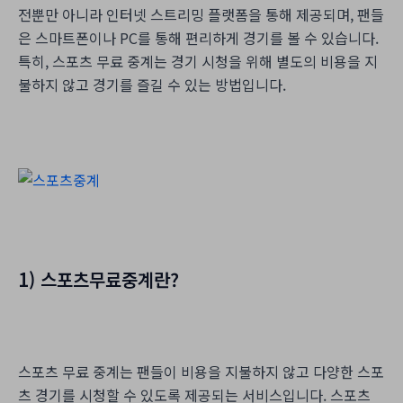
전뿐만 아니라 인터넷 스트리밍 플랫폼을 통해 제공되며, 팬들
은 스마트폰이나 PC를 통해 편리하게 경기를 볼 수 있습니다.
특히, 스포츠 무료 중계는 경기 시청을 위해 별도의 비용을 지
불하지 않고 경기를 즐길 수 있는 방법입니다.
1) 스포츠무료중계란?
스포츠 무료 중계는 팬들이 비용을 지불하지 않고 다양한 스포
츠 경기를 시청할 수 있도록 제공되는 서비스입니다. 스포츠