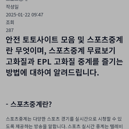
작성일
2025-01-22 09:47
조회
287
안전 토토사이트 모음 및 스포츠중계
란 무엇이며, 스포츠중계 무료보기
고화질과 EPL 고화질 중계를 즐기는
방법에 대하여 알려드립니다.
- 스포츠중계란?
스포츠중계는 다양한 스포츠 경기를 실시간으로 시청할 수 있
도록 제공하는 방송을 말합니다. 스포츠 실시간 중계는 텔레비