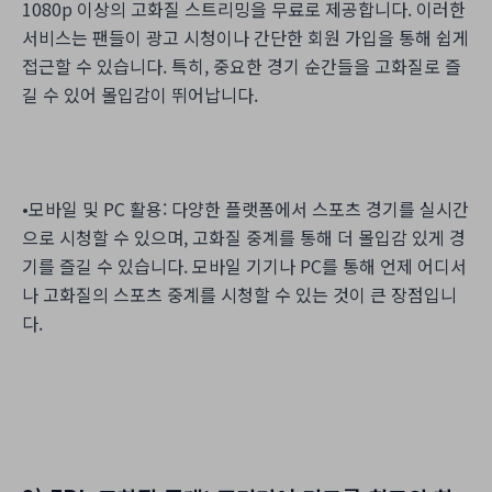
1080p 이상의 고화질 스트리밍을 무료로 제공합니다. 이러한
서비스는 팬들이 광고 시청이나 간단한 회원 가입을 통해 쉽게
접근할 수 있습니다. 특히, 중요한 경기 순간들을 고화질로 즐
길 수 있어 몰입감이 뛰어납니다.
•모바일 및 PC 활용: 다양한 플랫폼에서 스포츠 경기를 실시간
으로 시청할 수 있으며, 고화질 중계를 통해 더 몰입감 있게 경
기를 즐길 수 있습니다. 모바일 기기나 PC를 통해 언제 어디서
나 고화질의 스포츠 중계를 시청할 수 있는 것이 큰 장점입니
다.