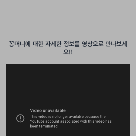
꽁머니에 대한 자세한 정보를 영상으로 만나보세
요!!