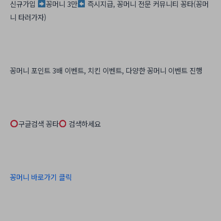
신규가입
꽁머니 3만
즉시지급, 꽁머니 전문 커뮤니티 꽁타(꽁머
니 타러가자)
꽁머니 포인트 3배 이벤트, 치킨 이벤트, 다양한 꽁머니 이벤트 진행
구글검색 꽁타
검색하세요
꽁머니 바로가기 클릭