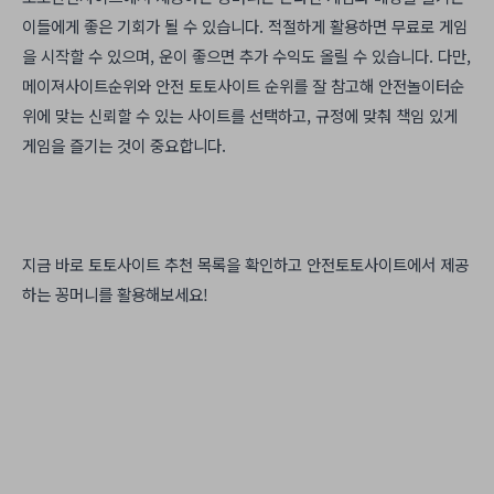
이들에게 좋은 기회가 될 수 있습니다. 적절하게 활용하면 무료로 게임
을 시작할 수 있으며, 운이 좋으면 추가 수익도 올릴 수 있습니다. 다만,
메이져사이트순위와 안전 토토사이트 순위를 잘 참고해 안전놀이터순
위에 맞는 신뢰할 수 있는 사이트를 선택하고, 규정에 맞춰 책임 있게
게임을 즐기는 것이 중요합니다.
지금 바로 토토사이트 추천 목록을 확인하고 안전토토사이트에서 제공
하는 꽁머니를 활용해보세요!