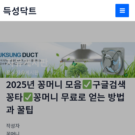
콘
득성닥트
텐
Mai
츠
로
Men
건
너
뛰
자유게시판
기
홈
자유게시판
2025년 꽁머니 모음
구글검색
꽁타
꽁머니 무료로 얻는 방법
과 꿀팁
작성자
꽁머니