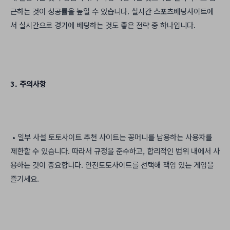
근하는 것이 성공률을 높일 수 있습니다. 실시간 스포츠베팅사이트에
서 실시간으로 경기에 베팅하는 것도 좋은 전략 중 하나입니다.
3. 주의사항
• 일부 사설 토토사이트 추천 사이트는 꽁머니를 남용하는 사용자를
제한할 수 있습니다. 따라서 규정을 준수하고, 합리적인 범위 내에서 사
용하는 것이 중요합니다. 안전토토사이트를 선택해 책임 있는 게임을
즐기세요.