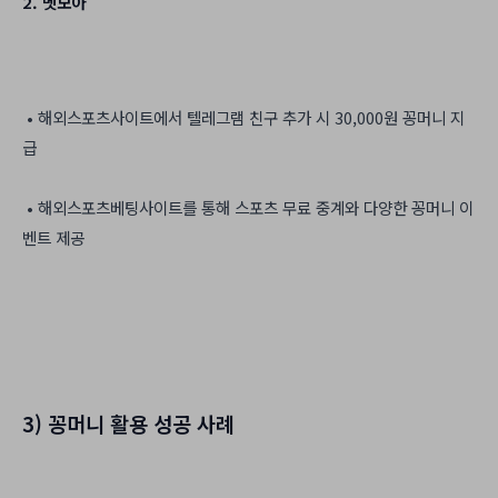
2. 벳모아
• 해외스포츠사이트에서 텔레그램 친구 추가 시 30,000원 꽁머니 지
급
• 해외스포츠베팅사이트를 통해 스포츠 무료 중계와 다양한 꽁머니 이
벤트 제공
3) 꽁머니 활용 성공 사례