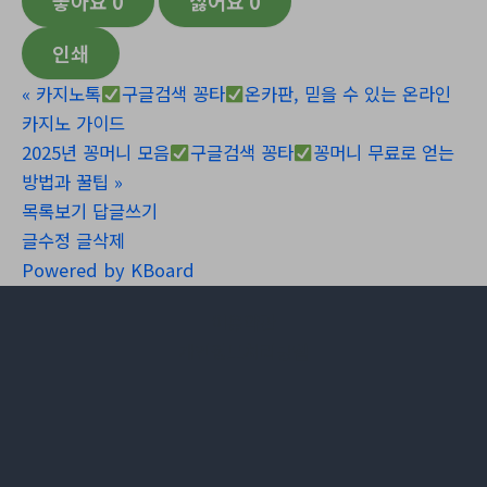
좋아요
0
싫어요
0
인쇄
«
카지노톡
구글검색 꽁타
온카판, 믿을 수 있는 온라인
카지노 가이드
2025년 꽁머니 모음
구글검색 꽁타
꽁머니 무료로 얻는
방법과 꿀팁
»
목록보기
답글쓰기
글수정
글삭제
Powered by KBoard
이용약관
개인정보처리방침