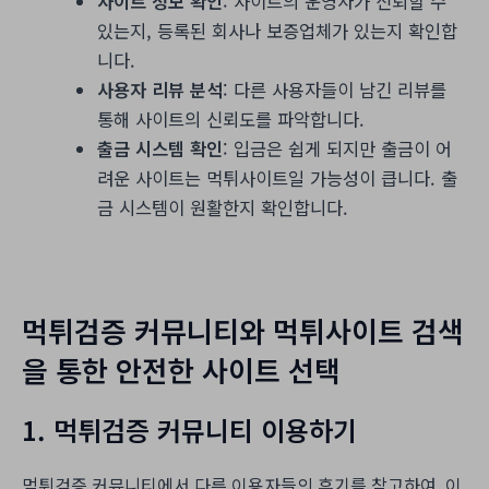
사이트 정보 확인
: 사이트의 운영자가 신뢰할 수
있는지, 등록된 회사나 보증업체가 있는지 확인합
니다.
사용자 리뷰 분석
: 다른 사용자들이 남긴 리뷰를
통해 사이트의 신뢰도를 파악합니다.
출금 시스템 확인
: 입금은 쉽게 되지만 출금이 어
려운 사이트는 먹튀사이트일 가능성이 큽니다. 출
금 시스템이 원활한지 확인합니다.
먹튀검증 커뮤니티와 먹튀사이트 검색
을 통한 안전한 사이트 선택
1. 먹튀검증 커뮤니티 이용하기
먹튀검증 커뮤니티에서 다른 이용자들의 후기를 참고하여, 이