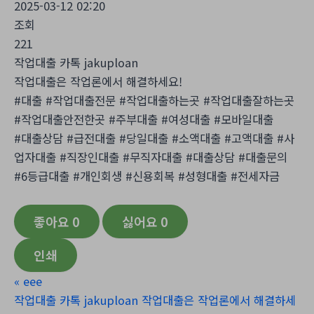
2025-03-12 02:20
조회
221
작업대출 카톡 jakuploan
작업대출은 작업론에서 해결하세요!
#대출 #작업대출전문 #작업대출하는곳 #작업대출잘하는곳
#작업대출안전한곳 #주부대출 #여성대출 #모바일대출
#대출상담 #급전대출 #당일대출 #소액대출 #고액대출 #사
업자대출 #직장인대출 #무직자대출 #대출상담 #대출문의
#6등급대출 #개인회생 #신용회복 #성형대출 #전세자금
좋아요
0
싫어요
0
인쇄
«
eee
작업대출 카톡 jakuploan 작업대출은 작업론에서 해결하세