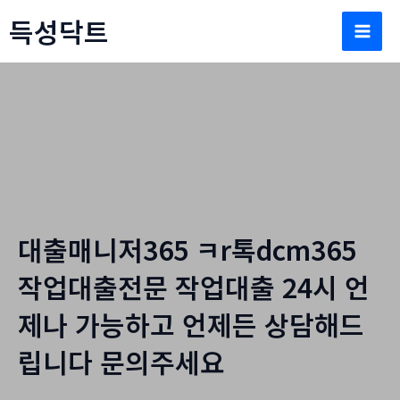
콘
득성닥트
텐
Mai
츠
로
Men
건
너
뛰
자유게시판
기
홈
자유게시판
대출매니저365 ㅋr톡dcm365
작업대출전문 작업대출 24시 언
제나 가능하고 언제든 상담해드
립니다 문의주세요