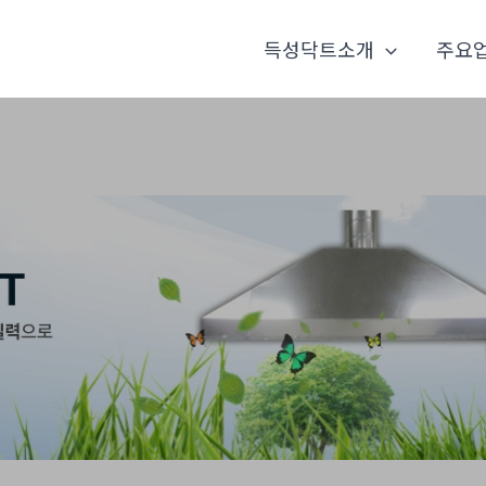
득성닥트소개
주요