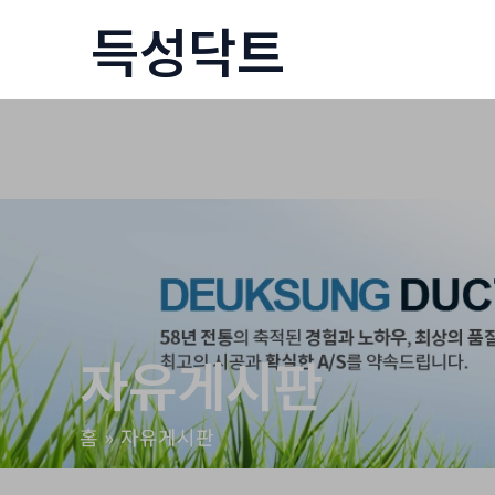
콘
득성닥트
텐
츠
로
건
너
뛰
기
자유게시판
홈
자유게시판