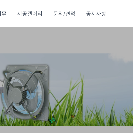
업무
시공갤러리
문의/견적
공지사항