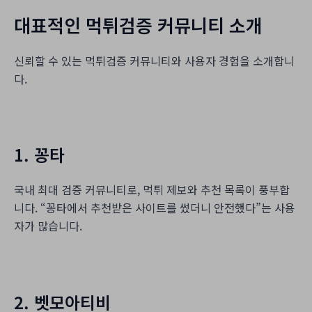
대표적인 먹튀검증 커뮤니티 소개
신뢰할 수 있는 먹튀검증 커뮤니티와 사용자 경험을 소개합니
다.
1. 꽁타
국내 최대 검증 커뮤니티로, 먹튀 제보와 추천 목록이 풍부합
니다. “꽁타에서 추천받은 사이트를 썼더니 안전했다”는 사용
자가 많습니다.
2. 벳모아티비