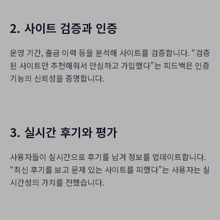
2. 사이트 검증과 인증
운영 기간, 출금 이력 등을 분석해 사이트를 검증합니다. “검증
된 사이트만 추천해줘서 안심하고 가입했다”는 피드백은 인증
기능의 신뢰성을 증명합니다.
3. 실시간 후기와 평가
사용자들이 실시간으로 후기를 남겨 정보를 업데이트합니다.
“최신 후기를 보고 문제 있는 사이트를 피했다”는 사용자는 실
시간성의 가치를 전했습니다.