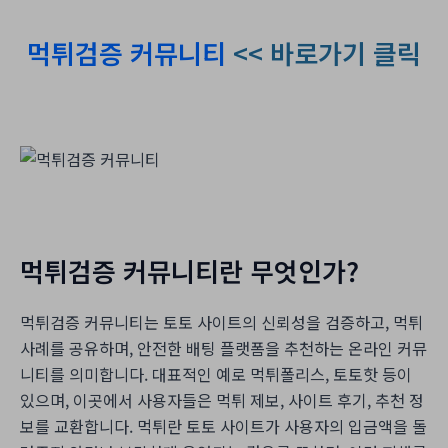
먹튀검증 커뮤니티
<< 바로가기 클릭
먹튀검증 커뮤니티란 무엇인가?
먹튀검증 커뮤니티는 토토 사이트의 신뢰성을 검증하고, 먹튀
사례를 공유하며, 안전한 배팅 플랫폼을 추천하는 온라인 커뮤
니티를 의미합니다. 대표적인 예로 먹튀폴리스, 토토핫 등이
있으며, 이곳에서 사용자들은 먹튀 제보, 사이트 후기, 추천 정
보를 교환합니다. 먹튀란 토토 사이트가 사용자의 입금액을 돌