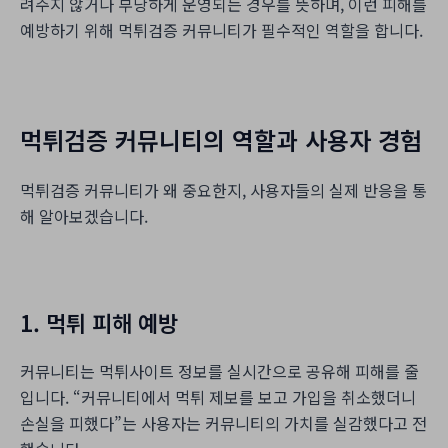
려주지 않거나 부당하게 운영되는 경우를 뜻하며, 이런 피해를
예방하기 위해 먹튀검증 커뮤니티가 필수적인 역할을 합니다.
먹튀검증 커뮤니티의 역할과 사용자 경험
먹튀검증 커뮤니티가 왜 중요한지, 사용자들의 실제 반응을 통
해 알아보겠습니다.
1. 먹튀 피해 예방
커뮤니티는 먹튀사이트 정보를 실시간으로 공유해 피해를 줄
입니다. “커뮤니티에서 먹튀 제보를 보고 가입을 취소했더니
손실을 피했다”는 사용자는 커뮤니티의 가치를 실감했다고 전