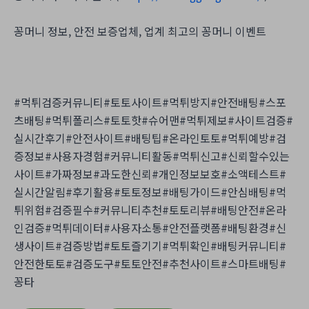
꽁머니 정보, 안전 보증업체, 업계 최고의 꽁머니 이벤트
#먹튀검증커뮤니티#토토사이트#먹튀방지#안전배팅#스포
츠배팅#먹튀폴리스#토토핫#슈어맨#먹튀제보#사이트검증#
실시간후기#안전사이트#배팅팁#온라인토토#먹튀예방#검
증정보#사용자경험#커뮤니티활동#먹튀신고#신뢰할수있는
사이트#가짜정보#과도한신뢰#개인정보보호#소액테스트#
실시간알림#후기활용#토토정보#배팅가이드#안심배팅#먹
튀위험#검증필수#커뮤니티추천#토토리뷰#배팅안전#온라
인검증#먹튀데이터#사용자소통#안전플랫폼#배팅환경#신
생사이트#검증방법#토토즐기기#먹튀확인#배팅커뮤니티#
안전한토토#검증도구#토토안전#추천사이트#스마트배팅#
꽁타