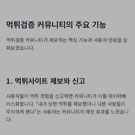
먹튀검증 커뮤니티의 주요 기능
먹튀검증 커뮤니티가 제공하는 핵심 기능과 사용자 반응을 살
펴보겠습니다.
1. 먹튀사이트 제보와 신고
사용자들이 먹튀 경험을 신고하면 커뮤니티가 이를 데이터베
이스화합니다. “내가 당한 먹튀를 제보했더니 다른 사람들이
주의하게 됐다”는 사용자는 커뮤니티의 예방 효과를 느꼈습니
다.