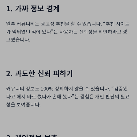
1. 가짜 정보 경계
일부 커뮤니티는 광고성 추천을 할 수 있습니다. “추천 사이트
가 먹튀였던 적이 있다”는 사용자는 신뢰성을 확인하라고 경
고했습니다.
2. 과도한 신뢰 피하기
커뮤니티 정보도 100% 정확하지 않을 수 있습니다. “검증됐
다고 해서 바로 썼다가 손해 봤다”는 경험은 개인 판단의 필요
성을 보여줍니다.