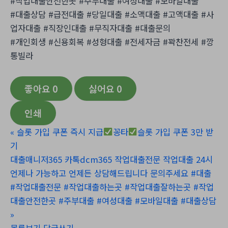
#작업대출안전한곳 #주부대출 #여성대출 #모바일대출
#대출상담 #급전대출 #당일대출 #소액대출 #고액대출 #사
업자대출 #직장인대출 #무직자대출 #대출문의
#개인회생 #신용회복 #성형대출 #전세자금 #꽉찬전세 #깡
통빌라
좋아요
0
싫어요
0
인쇄
«
슬롯 가입 쿠폰 즉시 지급
꽁타
슬롯 가입 쿠폰 3만 받
기
대출매니저365 카톡dcm365 작업대출전문 작업대출 24시
언제나 가능하고 언제든 상담해드립니다 문의주세요 #대출
#작업대출전문 #작업대출하는곳 #작업대출잘하는곳 #작업
대출안전한곳 #주부대출 #여성대출 #모바일대출 #대출상담
»
목록보기
답글쓰기