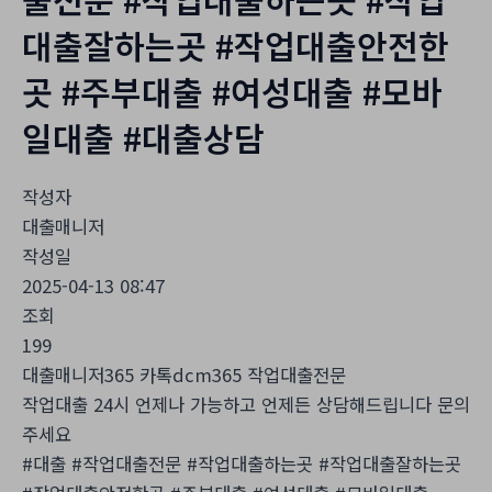
대출잘하는곳 #작업대출안전한
곳 #주부대출 #여성대출 #모바
일대출 #대출상담
작성자
대출매니저
작성일
2025-04-13 08:47
조회
199
대출매니저365 카톡dcm365 작업대출전문
작업대출 24시 언제나 가능하고 언제든 상담해드립니다 문의
주세요
#대출 #작업대출전문 #작업대출하는곳 #작업대출잘하는곳