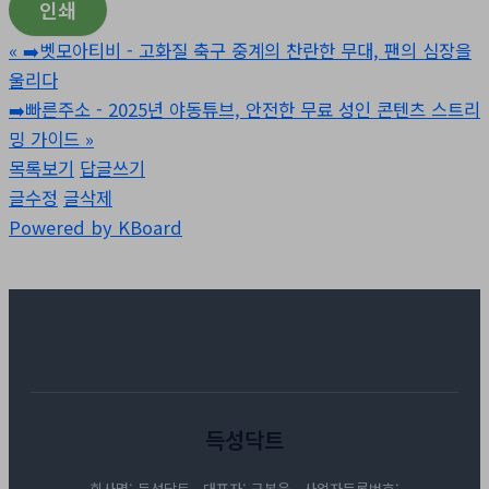
인쇄
«
➡️벳모아티비 - 고화질 축구 중계의 찬란한 무대, 팬의 심장을
울리다
➡️빠른주소 - 2025년 야동튜브, 안전한 무료 성인 콘텐츠 스트리
밍 가이드
»
목록보기
답글쓰기
글수정
글삭제
Powered by KBoard
이용약관
개인정보처리방침
득성닥트
회사명: 득성닥트 대표자: 구본운 사업자등록번호: