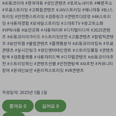
#di동코리아 #한국야동 #성인콘텐츠 #포르노사이트 #빠른주소
#무료스트리밍 #고화질콘텐츠 #JAV스트리밍 #애니야동 #BJ스
트리밍 #안전한스트리밍 #검증링크 #콘텐츠다양성 #4K스트리
밍 #사용자경험 #모바일스트리밍 #스마트TV #광고최소화
#VPN사용 #보안강화 #사용자리뷰 #디지털미디어 #2025콘텐
츠 #di동코리아가이드 #스트리밍안전 #고퀄콘텐츠 #합법적콘텐
츠 #보안위협 #불법콘텐츠 #플랫폼분석 #di동코리아접속 #무료
콘텐츠 #실시간링크 #성인엔터테인먼트 #스트리밍품질 #콘텐츠
탐색 #검증플랫폼 #사용자피드백 #디지털콘텐츠 #di동코리아추
천 #스트리밍혁신 #콘텐츠선별 #안전한탐색 #AI추천 #커뮤니티
참여 #온라인보안 #윤리적스트리밍 #VR콘텐츠
작성일자: 2025년 5월 1일
좋아요
0
싫어요
0