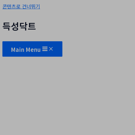
콘텐츠로 건너뛰기
득성닥트
Main Menu
자유게시판