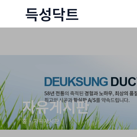
콘
득성닥트
텐
츠
로
건
너
뛰
기
자유게시판
홈
자유게시판