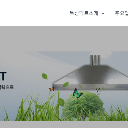
득성닥트소개
주요