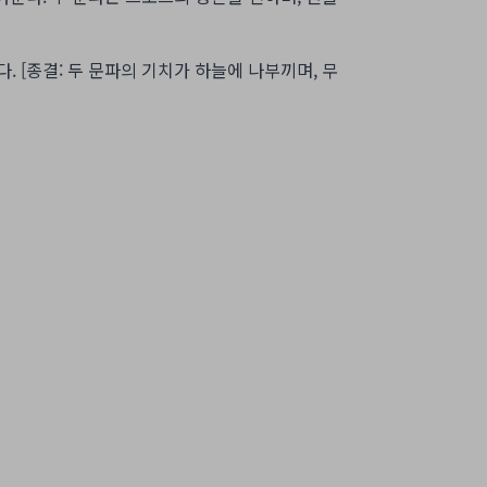
. [종결: 두 문파의 기치가 하늘에 나부끼며, 무