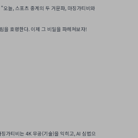
터: "오늘, 스포츠 중계의 두 거문파, 마징가티비와
림을 호령한다. 이제 그 비밀을 파헤쳐보자!
가티비는 4K 무공(기술)을 익히고, AI 심법으