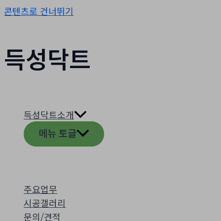
콘텐츠로 건너뛰기
득성닥트
득성닥트소개
메뉴 토글
주요업무
시공갤러리
문의/견적