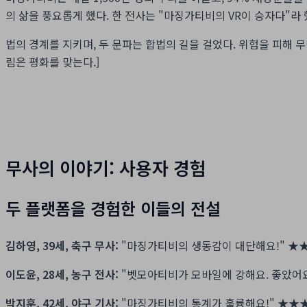
의 삶을 풍요롭게 했다. 한 전사는 "마징가티비의 VR이 승자다"라 
법의 경계를 지키며, 두 문파는 합법의 길을 걸었다. 위험을 피해 무
림은 평화를 맞는다.]
무사의 이야기: 사용자 경험
두 플랫폼을 경험한 이들의 전설
김하영, 39세, 축구 무사:
"마징가티비의 생동감이 대단해요!"
★
이도윤, 28세, 농구 전사:
"벳모아티비가 모바일에 강해요. 좋았어요
박지훈, 42세, 야구 기사:
"마징가티비의 통계가 훌륭해요!"
★★