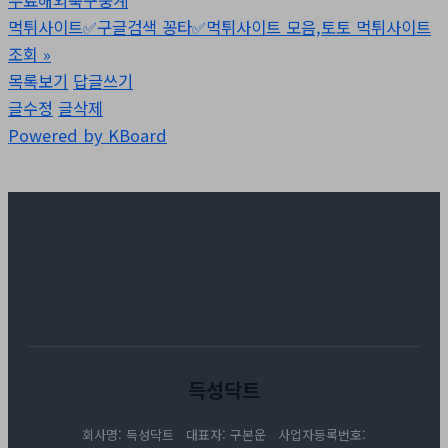
무료해외축구중계
먹튀사이트✅구글검색 꽁타✅먹튀사이트 모음,토토 먹튀사이트
조회
»
목록보기
답글쓰기
글수정
글삭제
Powered by KBoard
이용약관
개인정보처리방침
득성닥트
회사명: 득성닥트 대표자: 구본운 사업자등록번호: