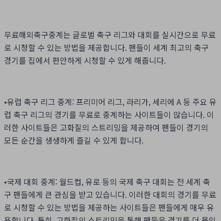
무료해외축구중계는 글로벌 축구 리그와 대회를 실시간으로 무료
로 시청할 수 있는 방법을 제공합니다. 팬들이 세계 최고의 축구
경기를 집에서 편안하게 시청할 수 있게 해줍니다.
•유럽 축구 리그 중계: 프리미어 리그, 라리가, 세리에 A 등 주요 유
럽 축구 리그의 경기를 무료로 중계하는 사이트들이 많습니다. 이
러한 사이트들은 고화질의 스트리밍을 제공하여 팬들이 경기의
모든 순간을 생생하게 즐길 수 있게 합니다.
•국제 대회 중계: 월드컵, 유로 등의 국제 축구 대회는 전 세계 축
구 팬들에게 큰 관심을 받고 있습니다. 이러한 대회의 경기를 무료
로 시청할 수 있는 방법을 제공하는 사이트들은 팬들에게 매우 유
용합니다. 특히, 고화질의 스트리밍을 통해 팬들은 경기를 더 몰입