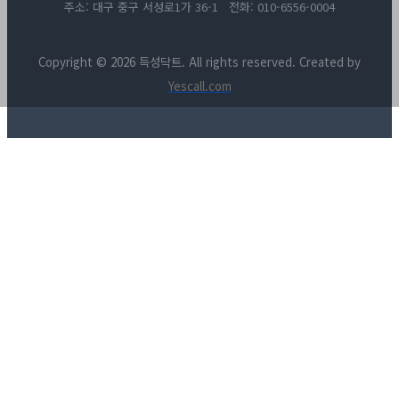
주소: 대구 중구 서성로1가 36-1 전화: 010-6556-0004
Copyright © 2026 득성닥트. All rights reserved. Created by
Yescall.com