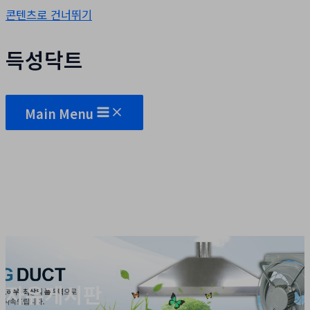
콘텐츠로 건너뛰기
득성닥트
Main Menu
자유게시판