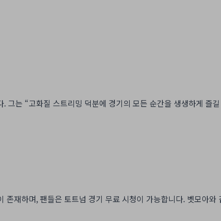
 그는 “고화질 스트리밍 덕분에 경기의 모든 순간을 생생하게 즐길
이 존재하며, 팬들은 토트넘 경기 무료 시청이 가능합니다. 벳모아와