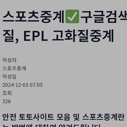
스포츠중계
구글검색
질, EPL 고화질중계
작성자
스포츠중계
작성일
2024-12-03 07:05
조회
326
안전 토토사이트 모음 및 스포츠중계란 