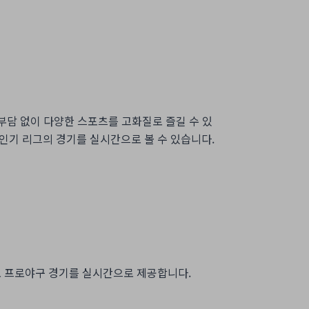
 부담 없이 다양한 스포츠를 고화질로 즐길 수 있
 인기 리그의 경기를 실시간으로 볼 수 있습니다.
로 프로야구 경기를 실시간으로 제공합니다.