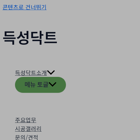
콘텐츠로 건너뛰기
득성닥트
득성닥트소개
메뉴 토글
주요업무
시공갤러리
문의/견적