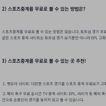
2) 스포츠중계를 무료로 볼 수 있는 방법은?
스포츠중계를 무료로 볼 수 있는 방법은 많습니다. 토트넘 경기 무
같은 스포츠 중계 사이트는 토트넘 경기 보기뿐만 아니라 EPL 고
3) 스포츠중계를 무료로 볼 수 있는 곳 추천!
1. 벳모아 사이트: 다양한 스포츠 경기를 스포츠 중계 무료보기 
2. 해외 축구 무료 실시간 TV 중계 사이트: EPL, 라리가 등 
간으로 손흥민의 경기를 놓치지 않고 볼 수 있습니다.