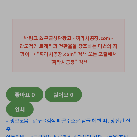
백링크 & 구글상단광고 - 찌라시공장.com -
압도적인 트래픽과 전환율을 창조하는 마법의 지
팡이 → "찌라시공장.com" 검색 또는 포털에서
"
찌라시공장
" 검색
좋아요
0
싫어요
0
인쇄
«
링크모음 | ✅구글검색 빠른주소✅ 남들 헤맬 때, 당신만 질
주