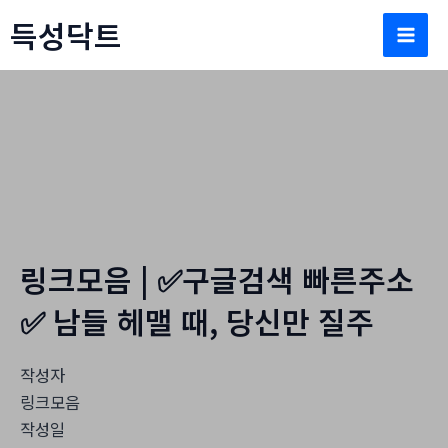
콘
득성닥트
텐
Mai
츠
로
Men
건
너
뛰
자유게시판
기
홈
자유게시판
링크모음 | ✅구글검색 빠른주소
✅ 남들 헤맬 때, 당신만 질주
작성자
링크모음
작성일