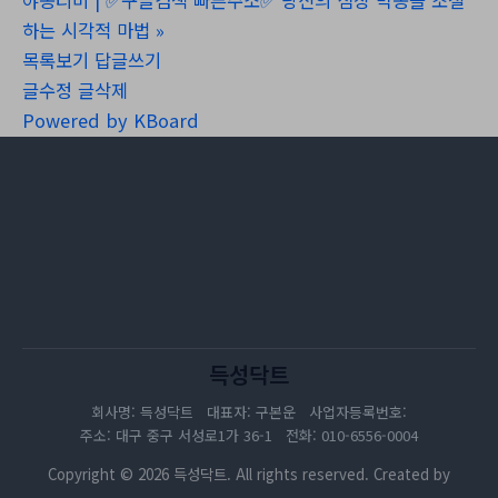
야동티비 | ✅구글검색 빠른주소✅ 당신의 심장 박동을 조절
하는 시각적 마법
»
목록보기
답글쓰기
글수정
글삭제
Powered by KBoard
이용약관
개인정보처리방침
득성닥트
회사명: 득성닥트 대표자: 구본운 사업자등록번호:
주소: 대구 중구 서성로1가 36-1 전화: 010-6556-0004
Copyright © 2026 득성닥트. All rights reserved. Created by