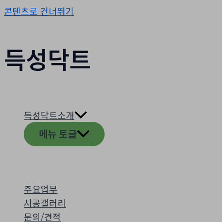
콘텐츠로 건너뛰기
득성닥트
득성닥트소개
메뉴 토글
주요업무
시공갤러리
문의/견적