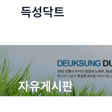
콘
득성닥트
텐
츠
로
건
너
뛰
기
자유게시판