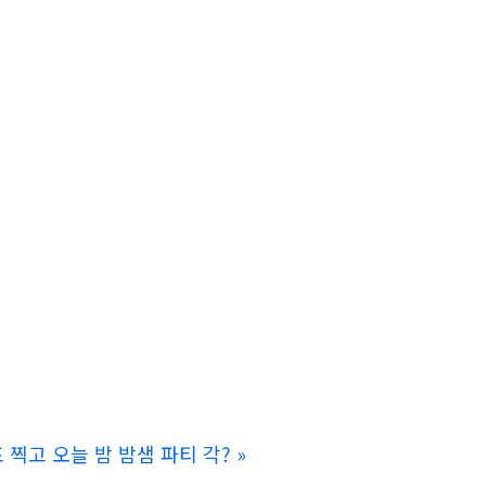
표 찍고 오늘 밤 밤샘 파티 각?
»