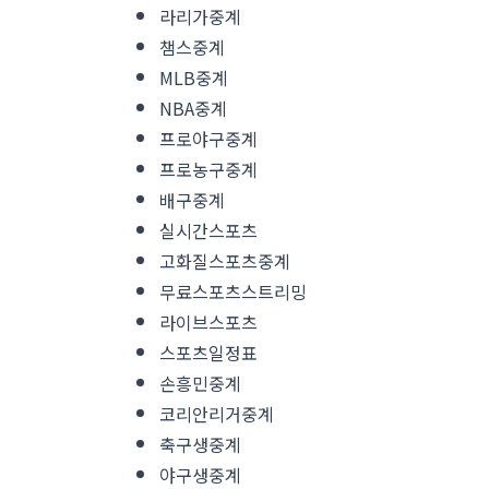
라리가중계
챔스중계
MLB중계
NBA중계
프로야구중계
프로농구중계
배구중계
실시간스포츠
고화질스포츠중계
무료스포츠스트리밍
라이브스포츠
스포츠일정표
손흥민중계
코리안리거중계
축구생중계
야구생중계