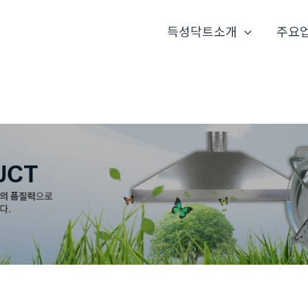
득성닥트소개
주요