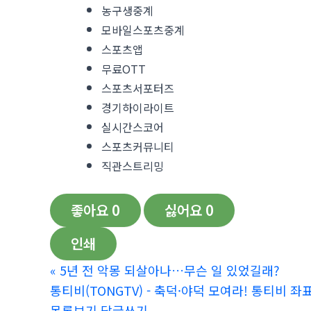
농구생중계
모바일스포츠중계
스포츠앱
무료OTT
스포츠서포터즈
경기하이라이트
실시간스코어
스포츠커뮤니티
직관스트리밍
좋아요
0
싫어요
0
인쇄
«
5년 전 악몽 되살아나…무슨 일 있었길래?
통티비(TONGTV) - 축덕·야덕 모여라! 통티비 좌
목록보기
답글쓰기