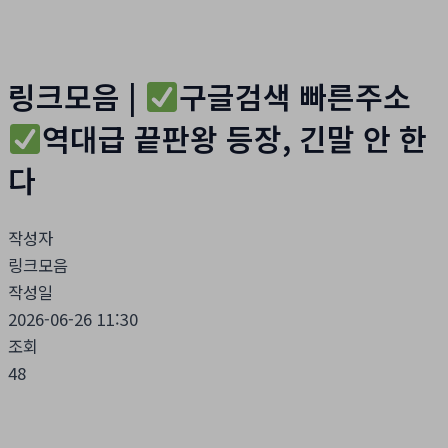
홈
자유게시판
링크모음 |
구글검색 빠른주소
역대급 끝판왕 등장, 긴말 안 한
다
작성자
링크모음
작성일
2026-06-26 11:30
조회
48