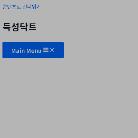
콘텐츠로 건너뛰기
득성닥트
Main Menu
자유게시판