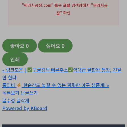
"찌라시공장.com" 혹은 포털 검색창에서 "
찌라시공
장
" 확인
좋아요
0
싫어요
0
인쇄
«
링크모음 |
구글검색 빠른주소
역대급 끝판왕 등장, 긴말
안 한다
통티비
한순간도 놓칠 수 없는 짜릿한 야구 생중계!
»
목록보기
답글쓰기
글수정
글삭제
Powered by KBoard