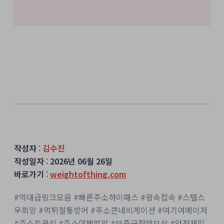
작성자
:
김수진
작성일자
:
2026년 06월 26일
바로가기
:
weightofthing.com
#역대급링크모음 #빠른주소하이패스 #광속접속 #스텔스
우회망 #먹튀철통방어 #주소콘네비게이션 #여기여메이저
#주소킹관리 #주소야백업망 #보증금전액보상 #안전제일