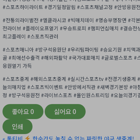
#스포츠하이라이트 #경기일정알림 #스포츠채널고정 #안방응원
#전통의라이벌전 #엘클라시코 #빅매치데이 #명승부명장면 #각
전라이브 #플레이오프열기 #우승트로피 #챔피언십매치 #결승전생
최고플레이 #스포츠직관러
#스포츠매니아 #방구석응원단 #우리팀파이팅 #승요기원 #치맥과
골 #최애선수출격 #해외파활약 #국가대표매치 #글로벌스포츠 #
응원열기 가득
#스포츠중계 #해외스포츠중계 #실시간스포츠tv #전경기생중계
늘의매치업 #스포츠빅이벤트 #안방에서직관 #새벽경기본방 #아
정 #방구석응원전 #라이브스포츠 #올인원스트리밍 #오늘의경기
좋아요
0
싫어요
0
인쇄
«
통티비
한순간도 놓칠 수 없는 짜릿한 야구 생중계!