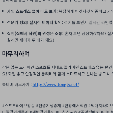
가입 스트레스 없이 바로 보기:
복잡하게 이것저것 인증하고 가입할
전문가 빙의! 실시간 데이터 확인:
경기를 보면서 실시간 라인업,
집관(집에서 직관)의 완성은 소통:
혼자 보면 심심하잖아요? 실시
원하면 재미가 두 배가 돼요!
마무리하며
각본 없는 드라마인 스포츠를 제대로 즐기려면 스트레스 없는 편안
요! 화질 좋고 안정적인
통티비
와 함께 스마트하고 신나는 방구석 
통티비 바로가기 :
https://www.tongtv.net/
#스포츠라이브방송 #전경기생중계 #안방에서직관 #빅매치라이브
바일경기생중계 #새벽경기올인 #아침스포츠 #주말빅매치 #라이