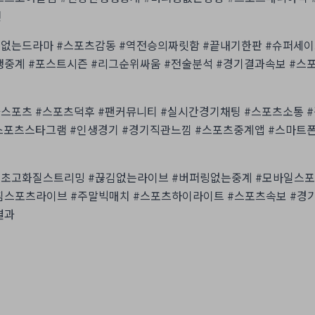
전
본없는드라마 #스포츠감동 #역전승의짜릿함 #끝내기한판 #슈퍼세이
중계 #포스트시즌 #리그순위싸움 #전술분석 #경기결과속보 #스
스포츠 #스포츠덕후 #팬커뮤니티 #실시간경기채팅 #스포츠소통 
스포츠스타그램 #인생경기 #경기직관느낌 #스포츠중계앱 #스마트
 #초고화질스트리밍 #끊김없는라이브 #버퍼링없는중계 #모바일스포
침스포츠라이브 #주말빅매치 #스포츠하이라이트 #스포츠속보 #경
결과