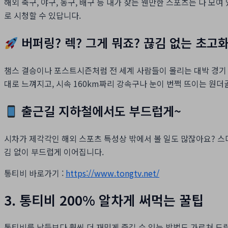
해외 축구, 야구, 농구, 배구 등 내가 찾는 웬만한 스포츠는 다 모여
로 시청할 수 있답니다.
버퍼링? 렉? 그게 뭐죠? 끊김 없는 초고화
챔스 결승이나 포스트시즌처럼 전 세계 사람들이 몰리는 대박 경기
대로 느껴지고, 시속 160km짜리 강속구나 눈이 번쩍 뜨이는 원더
출근길 지하철에서도 부드럽게~
시차가 제각각인 해외 스포츠 특성상 밖에서 볼 일도 많잖아요? 스마
김 없이 부드럽게 이어집니다.
통티비 바로가기 :
https://www.tongtv.net/
3. 통티비 200% 알차게 써먹는 꿀팁
통티비를 남들보다 훨씬 더 재밌게 즐길 수 있는 방법도 가르쳐 드