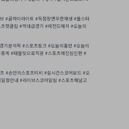
브 #골하이라이트 #득점장면무한재생 #올스타
포츠핫클립 #역대급경기 #레전드매치 #오늘의
#경기분석픽 #스포츠토크 #오늘의홈런 #오늘의
폰중계 #태블릿으로직관 #스포츠에진심인편 #
츠 #손안의스포츠티비 #실시간스코어보드 #오
기일정안내 #라이브스코어알림 #스포츠채널고