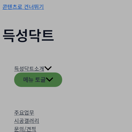
콘텐츠로 건너뛰기
득성닥트
득성닥트소개
메뉴 토글
주요업무
시공갤러리
문의/견적