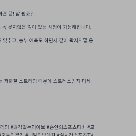
면 끝! 참 쉽죠?
 감독 못지않은 깊이 있는 시청이 가능해집니다.
 맞추고, 승부 예측도 하면서 같이 왁자지껄 응
기는 저화질 스트리밍 때문에 스트레스받지 마세
리밍 #끊김없는라이브 #손안의스포츠티비 #모
#오늘의경기 #내일의빅매치 #실시간스포츠TV