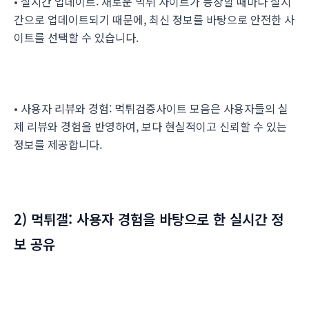
• 실시간 업데이트: 새로운 먹튀 사이트가 등장할 때마다 실시
간으로 업데이트되기 때문에, 최신 정보를 바탕으로 안전한 사
이트를 선택할 수 있습니다.
• 사용자 리뷰와 경험: 먹튀검증사이트 모음은 사용자들의 실
제 리뷰와 경험을 반영하여, 보다 현실적이고 신뢰할 수 있는
정보를 제공합니다.
2) 먹튀갤: 사용자 경험을 바탕으로 한 실시간 정
보 공유