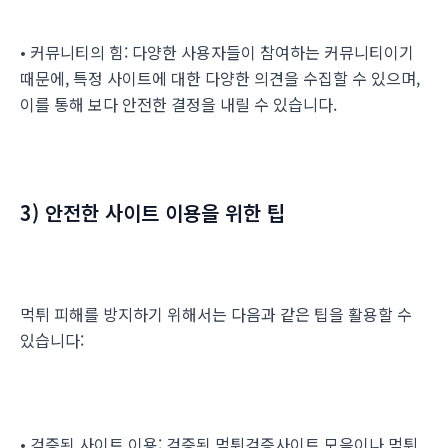
• 커뮤니티의 힘: 다양한 사용자들이 참여하는 커뮤니티이기
때문에, 특정 사이트에 대한 다양한 의견을 수집할 수 있으며,
이를 통해 보다 안전한 결정을 내릴 수 있습니다.
3) 안전한 사이트 이용을 위한 팁
먹튀 피해를 방지하기 위해서는 다음과 같은 팁을 활용할 수
있습니다:
• 검증된 사이트 이용: 검증된 먹튀검증사이트 모음이나 먹튀