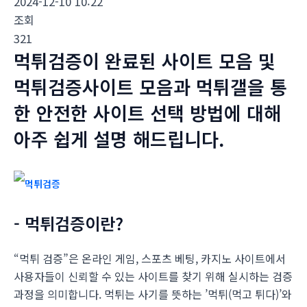
2024-12-10 10:22
조회
321
먹튀검증이 완료된 사이트 모음 및
먹튀검증사이트 모음과 먹튀갤을 통
한 안전한 사이트 선택 방법에 대해
아주 쉽게 설명 해드립니다.
- 먹튀검증이란?
“먹튀 검증”은 온라인 게임, 스포츠 베팅, 카지노 사이트에서
사용자들이 신뢰할 수 있는 사이트를 찾기 위해 실시하는 검증
과정을 의미합니다. 먹튀는 사기를 뜻하는 ’먹튀(먹고 튀다)’와