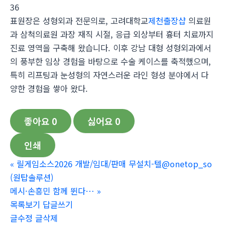
36
표원장은 성형외과 전문의로, 고려대학교
제천출장샵
의료원
과 삼척의료원 과장 재직 시절, 응급 외상부터 흉터 치료까지
진료 영역을 구축해 왔습니다. 이후 강남 대형 성형외과에서
의 풍부한 임상 경험을 바탕으로 수술 케이스를 축적했으며,
특히 리프팅과 눈성형의 자연스러운 라인 형성 분야에서 다
양한 경험을 쌓아 왔다.
좋아요
0
싫어요
0
인쇄
«
릴게임소스2026 개발/임대/판매 무설치-텔@onetop_so
(원탑솔루션)
메시·손흥민 함께 뛴다…
»
목록보기
답글쓰기
글수정
글삭제