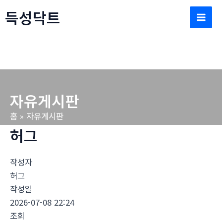
콘
득성닥트
텐
Mai
츠
로
Men
건
너
뛰
자유게시판
기
홈
자유게시판
허그
작성자
허그
작성일
2026-07-08 22:24
조회