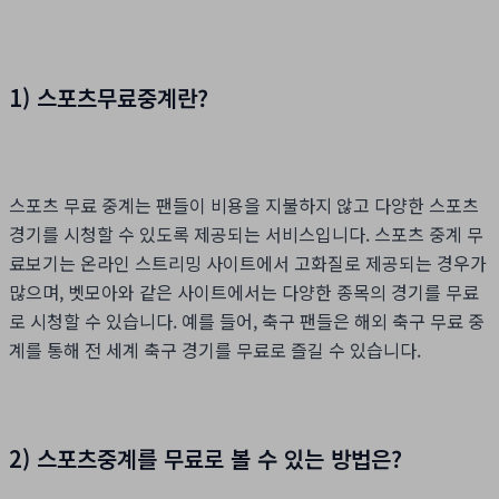
1) 스포츠무료중계란?
스포츠 무료 중계는 팬들이 비용을 지불하지 않고 다양한 스포츠
경기를 시청할 수 있도록 제공되는 서비스입니다. 스포츠 중계 무
료보기는 온라인 스트리밍 사이트에서 고화질로 제공되는 경우가
많으며, 벳모아와 같은 사이트에서는 다양한 종목의 경기를 무료
로 시청할 수 있습니다. 예를 들어, 축구 팬들은 해외 축구 무료 중
계를 통해 전 세계 축구 경기를 무료로 즐길 수 있습니다.
2) 스포츠중계를 무료로 볼 수 있는 방법은?