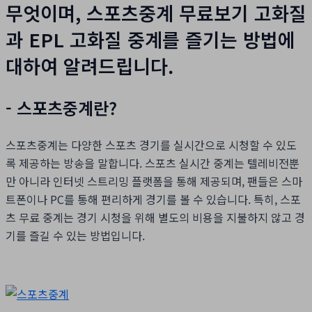
무엇이며, 스포츠중계 무료보기 고화질
과 EPL 고화질 중계를 즐기는 방법에
대하여 알려드립니다.
- 스포츠중계란?
스포츠중계는 다양한 스포츠 경기를 실시간으로 시청할 수 있도
록 제공하는 방송을 말합니다. 스포츠 실시간 중계는 텔레비전뿐
만 아니라 인터넷 스트리밍 플랫폼을 통해 제공되며, 팬들은 스마
트폰이나 PC를 통해 편리하게 경기를 볼 수 있습니다. 특히, 스포
츠 무료 중계는 경기 시청을 위해 별도의 비용을 지불하지 않고 경
기를 즐길 수 있는 방법입니다.