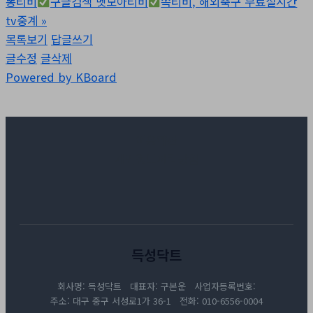
뽕티비
구글검색 벳모아티비
쪽티비, 해외축구 무료실시간
tv중계
»
목록보기
답글쓰기
글수정
글삭제
Powered by KBoard
이용약관
개인정보처리방침
득성닥트
회사명: 득성닥트 대표자: 구본운 사업자등록번호:
주소: 대구 중구 서성로1가 36-1 전화: 010-6556-0004