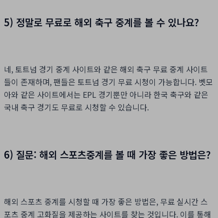
5) 정말로 무료로 해외 축구 중계를 볼 수 있나요?
네, 토트넘 경기 중계 사이트와 같은 해외 축구 무료 중계 사이트
들이 존재하며, 팬들은 토트넘 경기 무료 시청이 가능합니다. 벳모
아와 같은 사이트에서는 EPL 경기뿐만 아니라 한국 축구와 같은
국내 축구 경기도 무료로 시청할 수 있습니다.
6) 질문: 해외 스포츠중계를 볼 때 가장 좋은 방법은?
해외 스포츠 중계를 시청할 때 가장 좋은 방법은, 무료 실시간 스
포츠 중계 고화질을 제공하는 사이트를 찾는 것입니다. 이를 통해