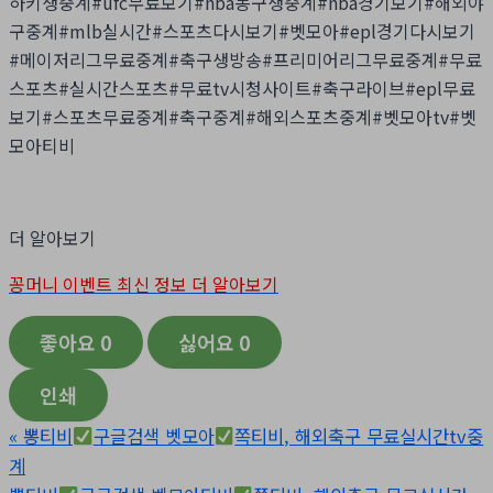
하키생중계#ufc무료보기#nba농구생중계#nba경기보기#해외야
구중계#mlb실시간#스포츠다시보기#벳모아#epl경기다시보기
#메이저리그무료중계#축구생방송#프리미어리그무료중계#무료
스포츠#실시간스포츠#무료tv시청사이트#축구라이브#epl무료
보기#스포츠무료중계#축구중계#해외스포츠중계#벳모아tv#벳
모아티비
더 알아보기
꽁머니 이벤트 최신 정보 더 알아보기
좋아요
0
싫어요
0
인쇄
«
뽕티비
구글검색 벳모아
쪽티비, 해외축구 무료실시간tv중
계