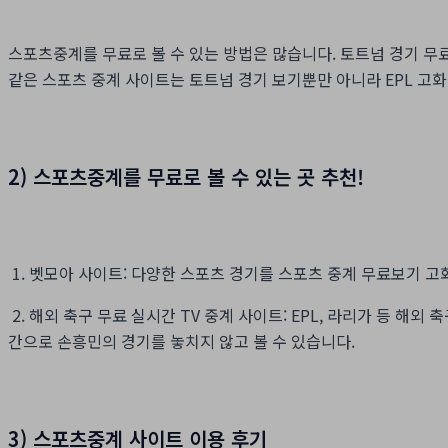
스포츠중계를 무료로 볼 수 있는 방법은 많습니다. 토트넘 경기 무
같은 스포츠 중계 사이트는 토트넘 경기 보기뿐만 아니라 EPL 고
2) 스포츠중계를 무료로 볼 수 있는 곳 추천!
1. 벳모아 사이트: 다양한 스포츠 경기를 스포츠 중계 무료보기 
2. 해외 축구 무료 실시간 TV 중계 사이트: EPL, 라리가 등 
간으로 손흥민의 경기를 놓치지 않고 볼 수 있습니다.
3) 스포츠중계 사이트 이용 후기