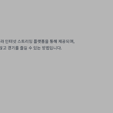
라 인터넷 스트리밍 플랫폼을 통해 제공되며,
않고 경기를 즐길 수 있는 방법입니다.