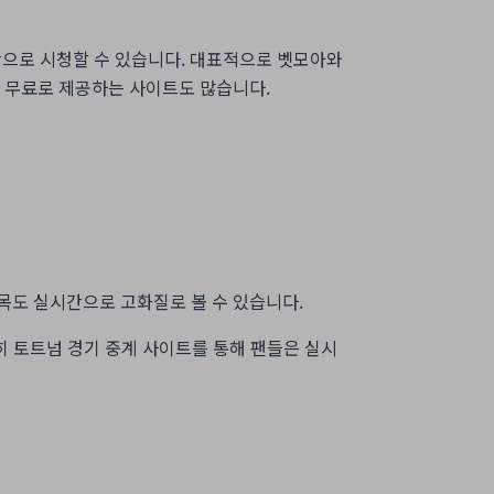
간으로 시청할 수 있습니다. 대표적으로 벳모아와
를 무료로 제공하는 사이트도 많습니다.
목도 실시간으로 고화질로 볼 수 있습니다.
특히 토트넘 경기 중계 사이트를 통해 팬들은 실시