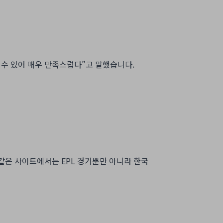
 수 있어 매우 만족스럽다”고 말했습니다.
 같은 사이트에서는 EPL 경기뿐만 아니라 한국