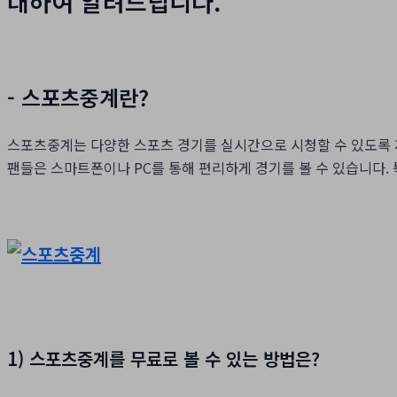
대하여 알려드립니다.
- 스포츠중계란?
스포츠중계는 다양한 스포츠 경기를 실시간으로 시청할 수 있도록 
팬들은 스마트폰이나 PC를 통해 편리하게 경기를 볼 수 있습니다. 
1) 스포츠중계를 무료로 볼 수 있는 방법은?