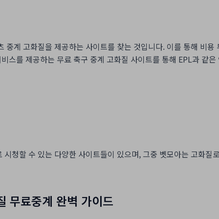
츠 중계 고화질을 제공하는 사이트를 찾는 것입니다. 이를 통해 비용
서비스를 제공하는 무료 축구 중계 고화질 사이트를 통해 EPL과 같은
로 시청할 수 있는 다양한 사이트들이 있으며, 그중 벳모아는 고화질
질 무료중계 완벽 가이드