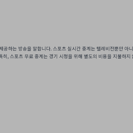
제공하는 방송을 말합니다. 스포츠 실시간 중계는 텔레비전뿐만 아니
특히, 스포츠 무료 중계는 경기 시청을 위해 별도의 비용을 지불하지 