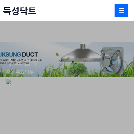
콘
득성닥트
텐
Mai
츠
로
Men
건
너
뛰
주요업무
기
홈
주요업무